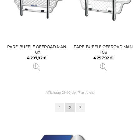
PARE-BUFFLE OFFROAD MAN
PARE-BUFFLE OFFROAD MAN
TGX
TGS
4 297,92 €
4 297,92 €
Prix
Prix
Affichage 21-40 de 47 article(s)
1
2
3