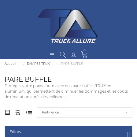
0
Accueil
RAMPES TRUX
PARE BUFFLE
PARE BUFFLE
Protégez votre poids-lourd avec nos pare-buffles TRUX en
aluminium, qui permettent de diminuer les dommages et les coûts
de réparation après des collisions.
Pertinence
Filtres