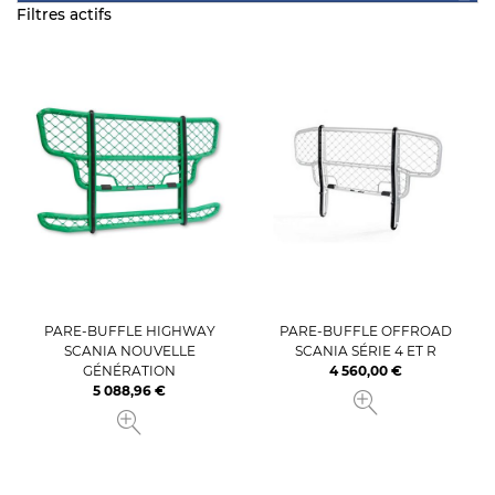
Filtres actifs
PARE-BUFFLE HIGHWAY
PARE-BUFFLE OFFROAD
SCANIA NOUVELLE
SCANIA SÉRIE 4 ET R
GÉNÉRATION
4 560,00 €
Prix
5 088,96 €
Prix