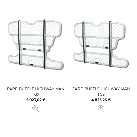
PARE-BUFFLE HIGHWAY MAN
PARE-BUFFLE HIGHWAY MAN
TGX
TGS
5 023,02 €
4 825,26 €
Prix
Prix