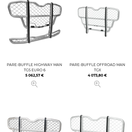
PARE-BUFFLE HIGHWAY MAN
PARE-BUFFLE OFFROAD MAN
TGS EURO 6
TGX
5 062,57 €
4 073,80 €
Prix
Prix