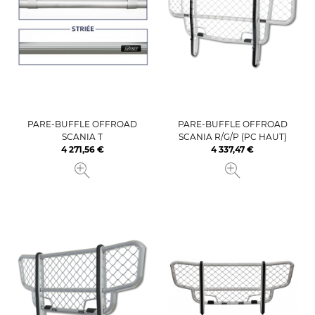
PARE-BUFFLE OFFROAD
PARE-BUFFLE OFFROAD
SCANIA T
SCANIA R/G/P (PC HAUT)
4 271,56 €
4 337,47 €
Prix
Prix