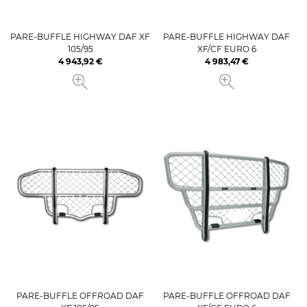
PARE-BUFFLE HIGHWAY DAF XF
PARE-BUFFLE HIGHWAY DAF
105/95
XF/CF EURO 6
4 943,92 €
4 983,47 €
Prix
Prix
PARE-BUFFLE OFFROAD DAF
PARE-BUFFLE OFFROAD DAF