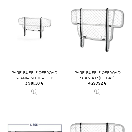
PARE-BUFFLE OFFROAD
PARE-BUFFLE OFFROAD
SCANIA SÉRIE 4 ET P
SCANIA R (PC BAS)
3 981,50 €
4 297,92 €
Prix
Prix