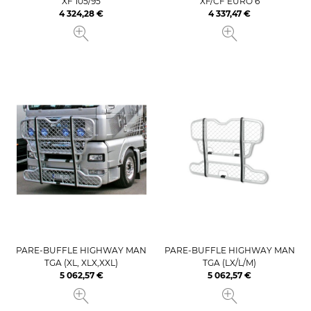
XF 105/95
XF/CF EURO 6
4 324,28 €
4 337,47 €
Prix
Prix
PARE-BUFFLE HIGHWAY MAN
PARE-BUFFLE HIGHWAY MAN
TGA (XL, XLX,XXL)
TGA (LX/L/M)​​​​​​​
5 062,57 €
5 062,57 €
Prix
Prix