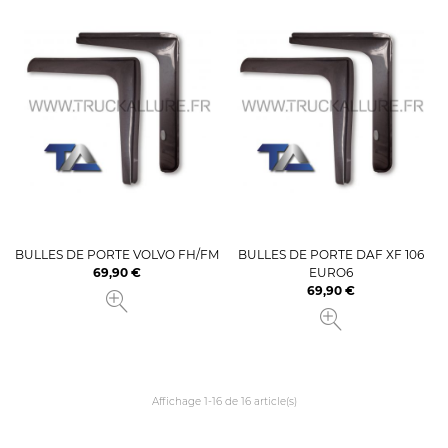
BULLES DE PORTE VOLVO FH/FM
BULLES DE PORTE DAF XF 106
69,90 €
EURO6
Prix
69,90 €
Prix
Affichage 1-16 de 16 article(s)