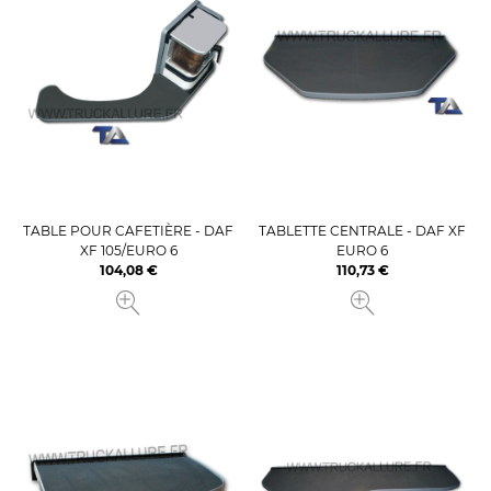
TABLE POUR CAFETIÈRE - DAF
TABLETTE CENTRALE - DAF XF
XF 105/EURO 6
EURO 6
104,08 €
110,73 €
Prix
Prix