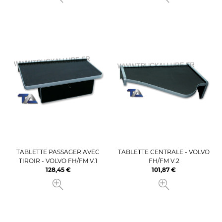
TABLETTE PASSAGER AVEC
TABLETTE CENTRALE - VOLVO
TIROIR - VOLVO FH/FM V.1
FH/FM V.2
128,45 €
101,87 €
Prix
Prix