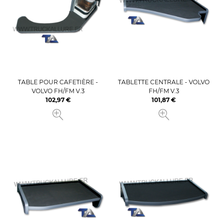
TABLE POUR CAFETIÈRE -
TABLETTE CENTRALE - VOLVO
VOLVO FH/FM V.3
FH/FM V.3
102,97 €
101,87 €
Prix
Prix