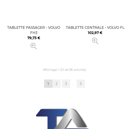
TABLETTE PASSAGER - VOLVO
TABLETTE CENTRALE - VOLVO FL
FH3
102,97 €
Prix
79,73 €
Prix
Affichage 1-20 de 85 article(s)
1
2
3
…
5