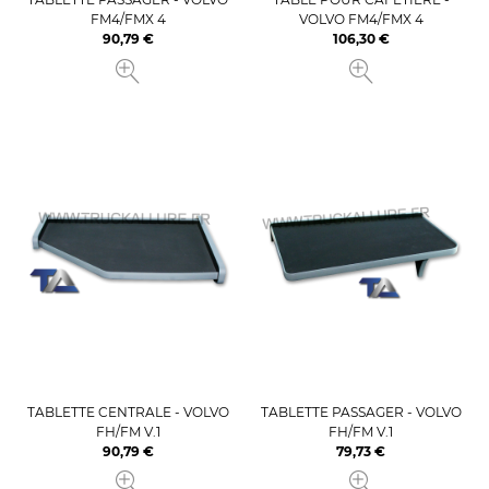
FM4/FMX 4
VOLVO FM4/FMX 4
90,79 €
106,30 €
Prix
Prix
TABLETTE CENTRALE - VOLVO
TABLETTE PASSAGER - VOLVO
FH/FM V.1
FH/FM V.1
90,79 €
79,73 €
Prix
Prix