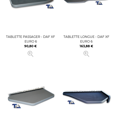
TABLETTE PASSAGER - DAF XF
TABLETTE LONGUE - DAF XF
EURO 6
EURO 6
90,80 €
163,88 €
Prix
Prix