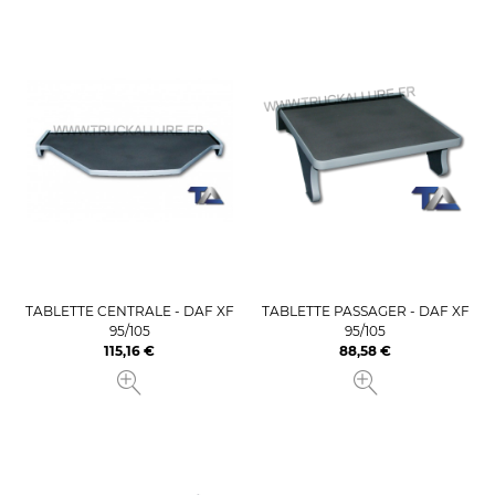
TABLETTE CENTRALE - DAF XF
TABLETTE PASSAGER - DAF XF
95/105
95/105
115,16 €
88,58 €
Prix
Prix