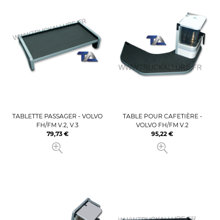
TABLETTE PASSAGER - VOLVO
TABLE POUR CAFETIÈRE -
FH/FM V.2, V.3
VOLVO FH/FM V.2
79,73 €
95,22 €
Prix
Prix