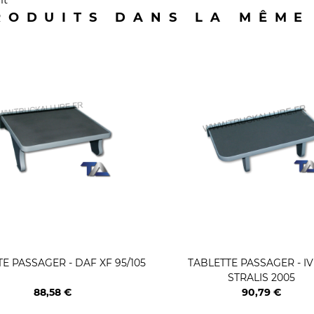
RODUITS DANS LA MÊME
E PASSAGER - DAF XF 95/105
TABLETTE PASSAGER - I
STRALIS 2005
88,58 €
90,79 €
Prix
Prix