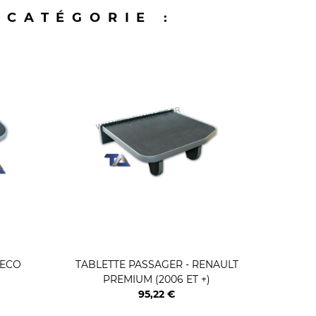
 CATÉGORIE :
VECO
TABLETTE PASSAGER - RENAULT
TAB
PREMIUM (2006 ET +)
95,22 €
Prix