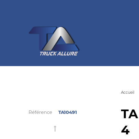
Accueil
TA
Référence
TA10491
4