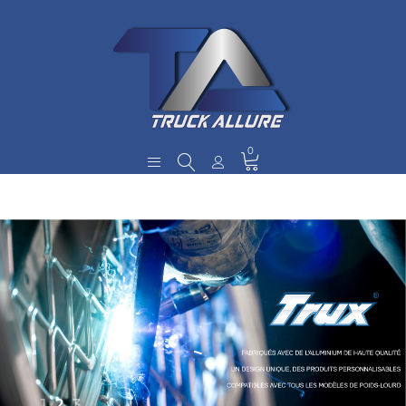
0
1
2
3