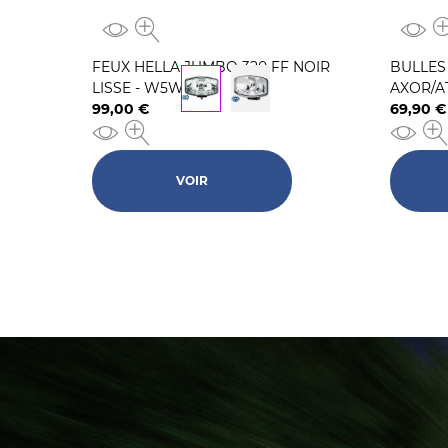
FEUX HELLA JUMBO 320 FF NOIR
BULLES
LISSE - W5W
AXOR/A
99,00 €
69,90 €
Prix
Prix
VOIR