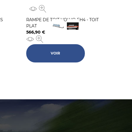
ES
RAMPE DE TOIT VOLVO FH4 - TOIT
PLAT
566,90 €
Prix
VOIR