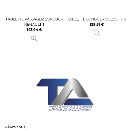
TABLETTE PASSAGER LONGUE -
TABLETTE LONGUE - VOLVO FH4
RENAULT T
139,51 €
Prix
143,94 €
Prix
Suivez-nous...