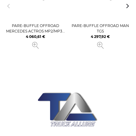
PARE-BUFFLE OFFROAD
PARE-BUFFLE OFFROAD MAN
MERCEDES ACTROS MP2/MP3...
TGS
4 060,61 €
4 297,92 €
Prix
Prix