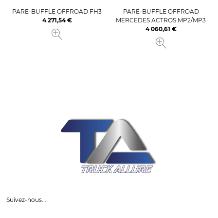
PARE-BUFFLE OFFROAD FH3
PARE-BUFFLE OFFROAD
4 271,54 €
MERCEDES ACTROS MP2/MP3
Prix
4 060,61 €
Prix
Suivez-nous...