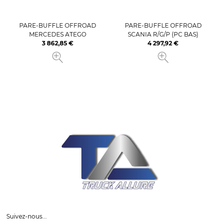
PARE-BUFFLE OFFROAD
PARE-BUFFLE OFFROAD
MERCEDES ATEGO
SCANIA R/G/P (PC BAS)
3 862,85 €
4 297,92 €
Prix
Prix
Suivez-nous...