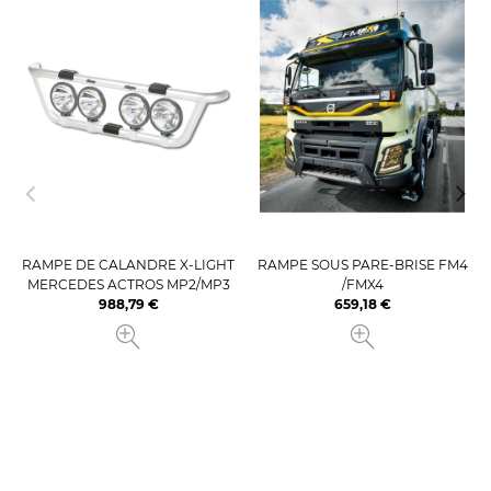
RAMPE DE CALANDRE X-LIGHT
RAMPE SOUS PARE-BRISE FM4
MERCEDES ACTROS MP2/MP3
/FMX4
988,79 €
659,18 €
Prix
Prix