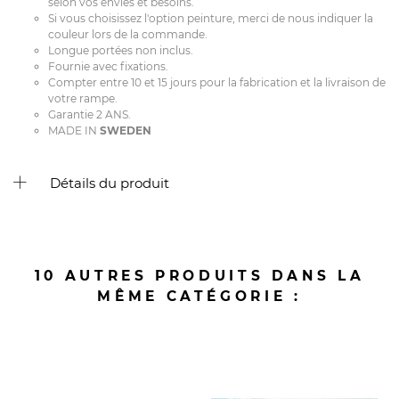
selon vos envies et besoins.
Si vous choisissez l'option peinture, merci de nous indiquer la
couleur lors de la commande.
Longue portées non inclus.
Fournie avec fixations.
Compter entre 10 et 15 jours pour la fabrication et la livraison de
votre rampe.
Garantie 2 ANS.
MADE IN
SWEDEN
Détails du produit
10 AUTRES PRODUITS DANS LA
MÊME CATÉGORIE :