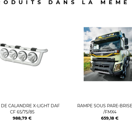
RODUITS DANS LA MÊME
 DE CALANDRE X-LIGHT DAF
RAMPE SOUS PARE-BRIS
CF 65/75/85
/FMX4
988,79 €
659,18 €
Prix
Prix