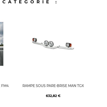
 CATÉGORIE :
E FM4
RAMPE SOUS PARE-BRISE MAN TGX
RAMP
632,82 €
Prix