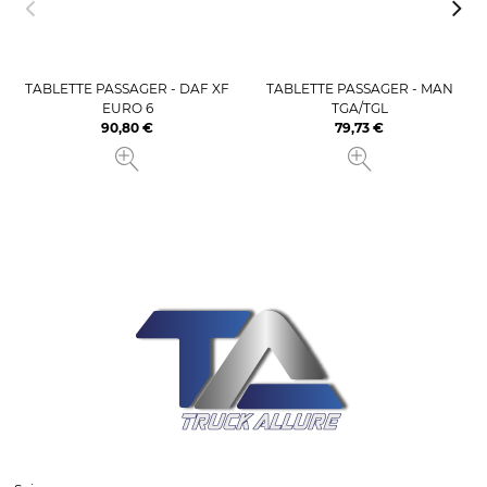
TABLETTE PASSAGER - DAF XF
TABLETTE PASSAGER - MAN
EURO 6
TGA/TGL
90,80 €
79,73 €
Prix
Prix