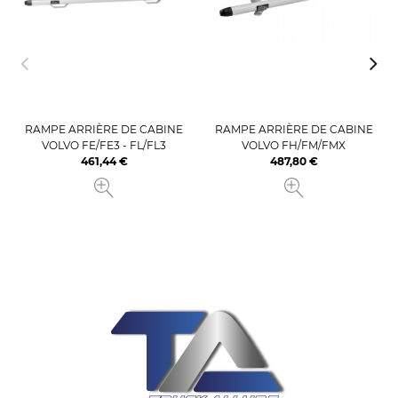
RAMPE ARRIÈRE DE CABINE
RAMPE ARRIÈRE DE CABINE
VOLVO FE/FE3 - FL/FL3
VOLVO FH/FM/FMX
461,44 €
487,80 €
Prix
Prix