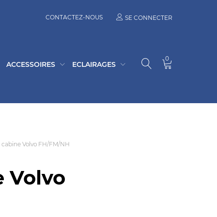
CONTACTEZ-NOUS
SE CONNECTER
0
ACCESSOIRES
ECLAIRAGES
 cabine Volvo FH/FM/NH
e Volvo