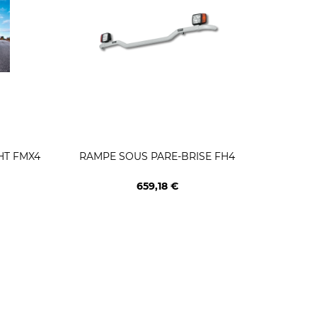
HT FMX4
RAMPE SOUS PARE-BRISE FH4
RAMPE 
659,18 €
Prix