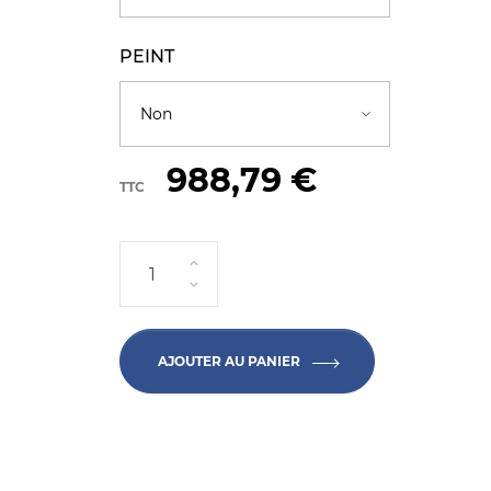
PEINT
988,79 €
TTC
AJOUTER AU PANIER