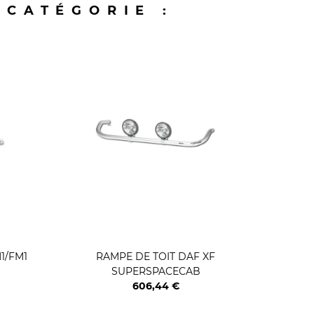
 CATÉGORIE :
1/FM1
RAMPE DE TOIT DAF XF
RAM
SUPERSPACECAB
606,44 €
Prix