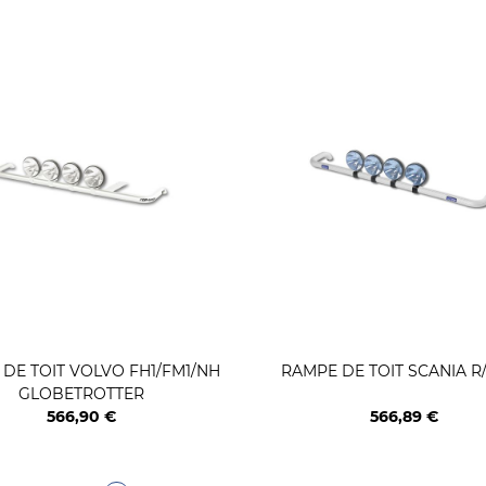
DE TOIT VOLVO FH1/FM1/NH
RAMPE DE TOIT SCANIA R/
GLOBETROTTER
566,90 €
566,89 €
Prix
Prix