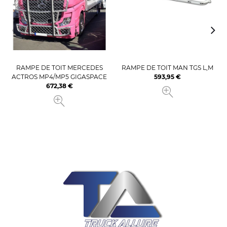
RAMPE DE TOIT MERCEDES
RAMPE DE TOIT MAN TGS L,M
ACTROS MP4/MP5 GIGASPACE
593,95 €
Prix
672,38 €
Prix